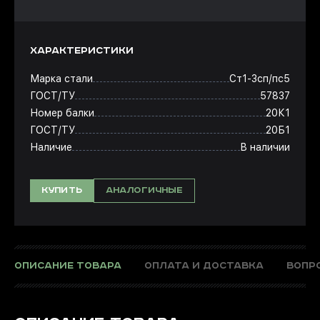
ХАРАКТЕРИСТИКИ
Марка стали
Ст1-3сп/пс5
ГОСТ/ТУ
57837
Номер балки
20К1
ГОСТ/ТУ
20Б1
Наличие
В наличии
КУПИТЬ
АНАЛОГИЧНЫЕ
ОПИСАНИЕ ТОВАРА
ОПЛАТА И ДОСТАВКА
ВОПР