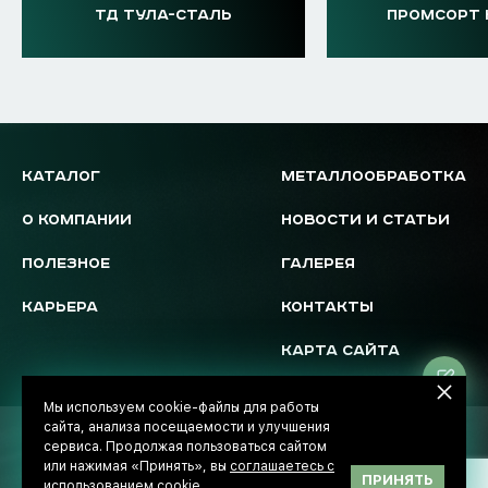
ТД ТУЛА-СТАЛЬ
ПРОМСОРТ 
КАТАЛОГ
МЕТАЛЛООБРАБОТКА
О КОМПАНИИ
НОВОСТИ И СТАТЬИ
ПОЛЕЗНОЕ
ГАЛЕРЕЯ
КАРЬЕРА
КОНТАКТЫ
КАРТА САЙТА
Ос
за
Мы используем cookie-файлы для работы
сайта, анализа посещаемости и улучшения
© 2026 Novostal-Market
сервиса. Продолжая пользоваться сайтом
Политика обработки данных
или нажимая «Принять», вы
соглашаетесь с
Разработка сайта -
InterLabs
ПРИНЯТЬ
использованием cookie
.