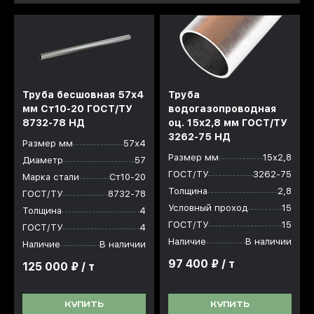
Труба бесшовная 57x4
Труба
мм Ст10-20 ГОСТ/ТУ
водогазопроводная
8732-78 НД
оц. 15x2,8 мм ГОСТ/ТУ
3262-75 НД
Размер мм
57х4
Размер мм
15х2,8
Диаметр
57
ГОСТ/ТУ
3262-75
Марка стали
Ст10-20
Толщина
2,8
ГОСТ/ТУ
8732-78
Условный проход
15
Толщина
4
ГОСТ/ТУ
15
ГОСТ/ТУ
4
Наличие
В наличии
Наличие
В наличии
97 400 ₽ / т
125 000 ₽ / т
КУПИТЬ
КУПИТЬ