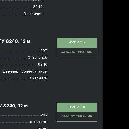
8240
В наличии
У 8240, 12 м
КУПИТЬ
20П
АНАЛОГИЧНЫЕ
Ст3сп/пс5
8240
Швеллер горячекатаный
В наличии
 8240, 12 м
КУПИТЬ
20У
АНАЛОГИЧНЫЕ
09Г2С-18
8240