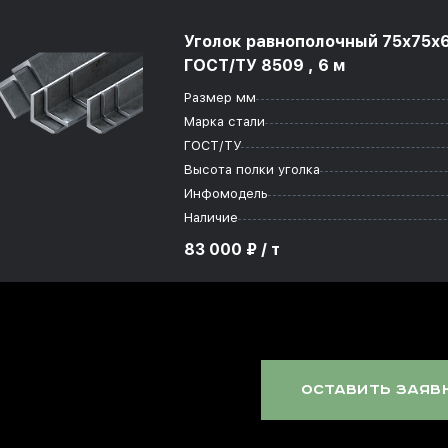
Уголок равнополочный 75x75x
ГОСТ/ТУ 8509 , 6 м
Размер мм
Марка стали
ГОСТ/ТУ
Высота полки уголка
Инфомодель
Наличие
83 000 ₽ / т
оставить заяв