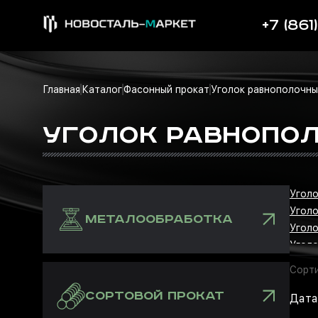
+7 (861
Главная
Каталог
Фасонный прокат
Уголок равнополочн
УГОЛОК РАВНОПОЛ
Уголо
Уголо
МЕТАЛООБРАБОТКА
Уголо
Угол
Сорти
СОРТОВОЙ ПРОКАТ
Дата