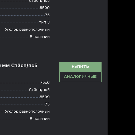
Ст3сп/пс5
8509
75
тип 3
Уголок равнополочный
В наличии
6 мм Ст3сп/пс5
КУПИТЬ
АНАЛОГИЧНЫЕ
75х6
Ст3сп/пс5
8509
75
Уголок равнополочный
В наличии