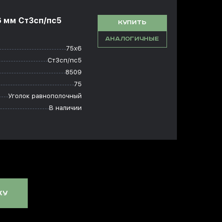
6 мм Ст3сп/пс5
КУПИТЬ
АНАЛОГИЧНЫЕ
75х6
Ст3сп/пс5
8509
75
Уголок равнополочный
В наличии
ку