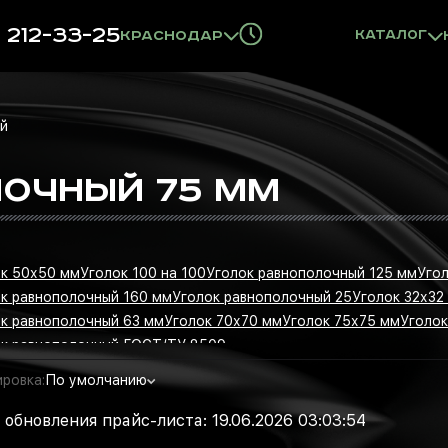
) 212-33-25
Краснодар
Каталог
ый
ОЧНЫЙ 75 ММ
к 50х50 мм
Уголок 100 на 100
Уголок равнополочный 125 мм
Уго
к равнополочный 160 мм
Уголок равнополочный 25
Уголок 32х32
к равнополочный 63 мм
Уголок 70х70 мм
Уголок 75х75 мм
Уголок
ок равнополочный ГОСТ/ТУ 8509
ровка:
По умолчанию
 обновления прайс-листа: 19.06.2026 03:03:54