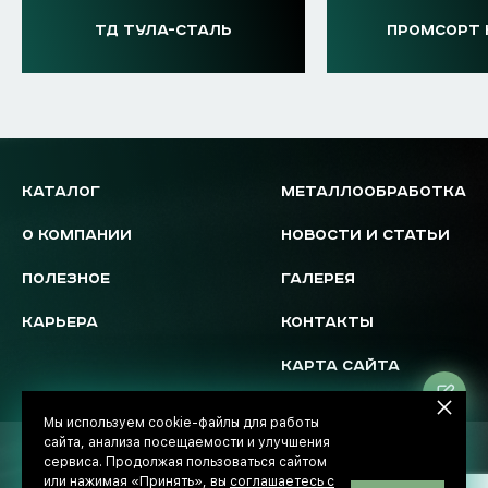
ТД ТУЛА-СТАЛЬ
ПРОМСОРТ 
КАТАЛОГ
МЕТАЛЛООБРАБОТКА
О КОМПАНИИ
НОВОСТИ И СТАТЬИ
ПОЛЕЗНОЕ
ГАЛЕРЕЯ
КАРЬЕРА
КОНТАКТЫ
КАРТА САЙТА
Ос
за
Мы используем cookie-файлы для работы
сайта, анализа посещаемости и улучшения
© 2026 Novostal-Market
сервиса. Продолжая пользоваться сайтом
Политика обработки данных
или нажимая «Принять», вы
соглашаетесь с